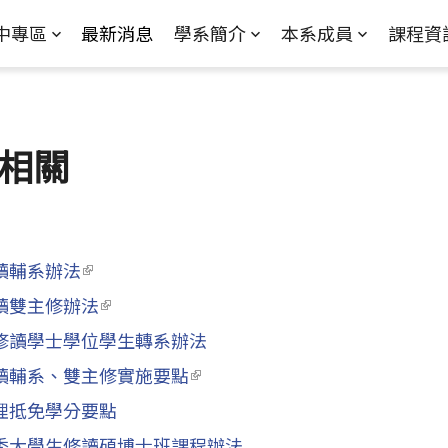
Jump to Main content
Jump to Navigation
中專區
最新消息
學系簡介
本系成員
課程資
相關
讀輔系辦法
(link is external)
讀雙主修辦法
(link is external)
修讀學士學位學生轉系辦法
讀輔系、雙主修實施要點
(link is external)
理抵免學分要點
秀大學生修讀碩博士班課程辦法