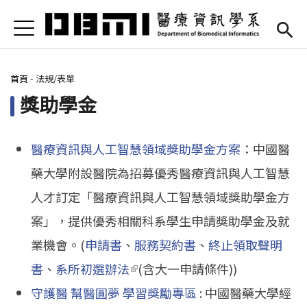
Jump to Main content
Jump to Navigation
首頁
Open submenu (高中專區)
高中專區
您在這裡
首頁
-
法規/表單
最新消息
獎助學金
Open submenu (學系簡介)
學系簡介
Open submenu (本系成員)
本系成員
醫療資訊與人工智慧領域獎助學金方案
：中國醫
藥大學附設醫院為招募優秀醫療資訊與人工智慧
Open submenu (課程資訊)
課程資訊
人才訂定「醫療資訊與人工智慧領域獎助學金方
Open submenu (法規/表單)
法規/表單
案」，提供優秀相關科系學生申請獎助學金及就
業機會。(
申請書
、
服務契約書
、
終止領取聲明
Open submenu (重要連結)
重要連結
書
、
系所初選辦法
(link is external)
(含大一申請條件))
En
(link is external)
守護醫 幫醫圓夢 學習獎勵專區
: 中國醫藥大學經