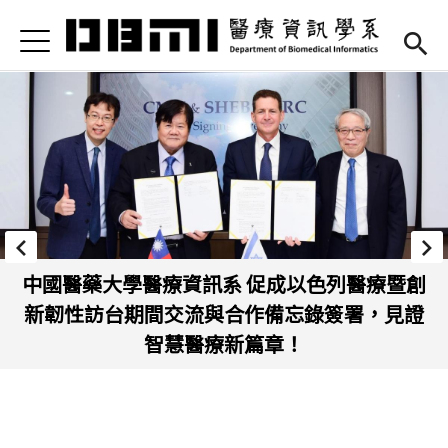
Jump to Main content
Jump to Navigation
首頁
Open submenu (高中專區)
高中專區
最新消息
Open submenu (學系簡介)
學系簡介
Open submenu (本系成員)
本系成員
Open submenu (課程資訊)
課程資訊
中國醫藥大學醫療資訊系 促成以色列醫療暨創
新韌性訪台期間交流與合作備忘錄簽署，見證
Open submenu (法規/表單)
法規/表單
智慧醫療新篇章！
Open submenu (重要連結)
重要連結
En
(link is external)
頁面