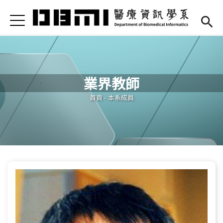
Jump to Main content
Jump to Navigation
首頁
Open submenu (高中專區)
高中專區
最新消息
業界教師
Open submenu (學系簡介)
學系簡介
您在這裡
首頁
-
本系成員
Open submenu (本系成員)
本系成員
Open submenu (課程資訊)
課程資訊
Open submenu (法規/表單)
法規/表單
Open submenu (重要連結)
重要連結
En
(link is external)