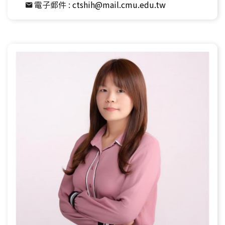
電子郵件 :
ctshih@mail.cmu.edu.tw