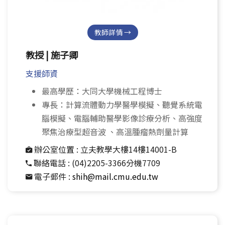
教師詳情 →
教授 | 施子卿
支援師資
最高學歷：大同大學機械工程博士
專長：計算流體動力學醫學模擬、聽覺系統電
腦模擬、電腦輔助醫學影像診療分析、高強度
聚焦治療型超音波 、高溫腫瘤熱劑量計算
辦公室位置 :
立夫教學大樓14樓14001-B
聯絡電話 :
(04)2205-3366分機7709
電子郵件 :
shih@mail.cmu.edu.tw