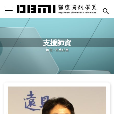
Jump to Main content
Jump to Navigation
首頁
Open submenu (高中專區)
高中專區
最新消息
支援師資
Open submenu (學系簡介)
學系簡介
您在這裡
首頁
-
本系成員
Open submenu (本系成員)
本系成員
Open submenu (課程資訊)
課程資訊
Open submenu (法規/表單)
法規/表單
Open submenu (重要連結)
重要連結
En
(link is external)