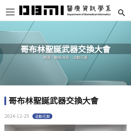
Jump to Main content
Jump to Navigation
首頁
Open submenu (高中專區)
高中專區
最新消息
哥布林聖誕武器交換大會
Open submenu (學系簡介)
學系簡介
您在這裡
首頁
-
最新消息
-
活動花絮
Open submenu (本系成員)
本系成員
Open submenu (課程資訊)
課程資訊
Open submenu (法規/表單)
法規/表單
哥布林聖誕武器交換大會
Open submenu (重要連結)
重要連結
2024-12-25
活動花絮
En
(link is external)