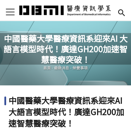
Jump to Main content
Jump to Navigation
首頁
Open submenu (高中專區)
高中專區
最新消息
中國醫藥大學醫療資訊系迎來AI 大
語言模型時代！廣達GH200加速智
Open submenu (學系簡介)
學系簡介
您在這裡
慧醫療突破！
Open submenu (本系成員)
本系成員
首頁
-
最新消息
-
榮譽事項
Open submenu (課程資訊)
課程資訊
Open submenu (法規/表單)
法規/表單
中國醫藥大學醫療資訊系迎來AI
Open submenu (重要連結)
重要連結
大語言模型時代！廣達GH200加
En
(link is external)
速智慧醫療突破！