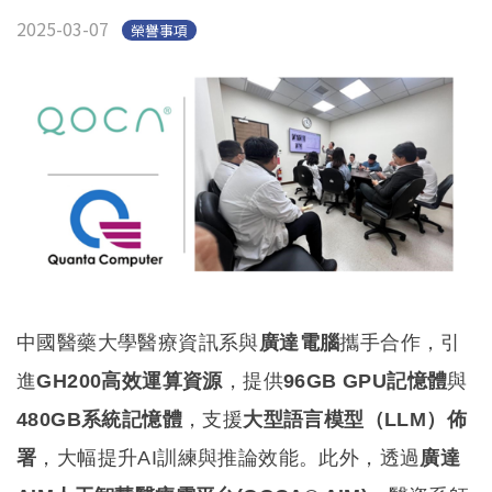
2025-03-07
榮譽事項
中國醫藥大學醫療資訊系與
廣達電腦
攜手合作，引
進
GH200高效運算資源
，提供
96GB GPU記憶體
與
480GB系統記憶體
，支援
大型語言模型（LLM）佈
署
，大幅提升AI訓練與推論效能。此外，透過
廣達