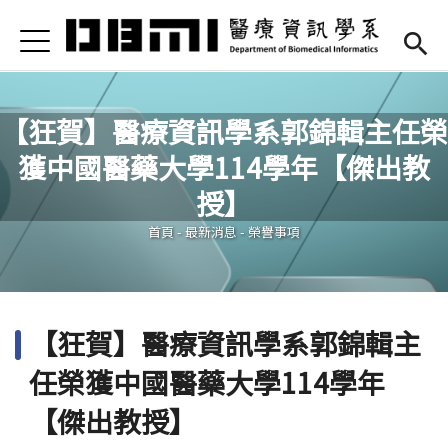
Jump to Main content
Jump to Navigation
首頁
Open submenu (高中專區)
高中專區
最新消息
【狂賀】醫療資訊學系郭錦輯主任榮
獲中國醫藥大學114學年【傑出教
Open submenu (學系簡介)
學系簡介
您在這裡
授】
Open submenu (本系成員)
本系成員
首頁
-
最新消息
-
榮譽事項
Open submenu (課程資訊)
課程資訊
Open submenu (法規/表單)
法規/表單
【狂賀】醫療資訊學系郭錦輯主
Open submenu (重要連結)
重要連結
任榮獲中國醫藥大學114學年
En
(link is external)
【傑出教授】